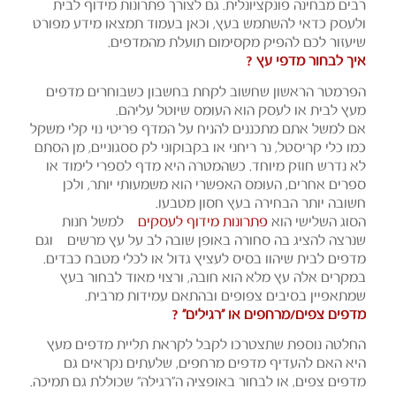
רבים מבחינה פונקציונלית. גם לצורך פתרונות מידוף לבית
ולעסק כדאי להשתמש בעץ, וכאן בעמוד תמצאו מידע מפורט
שיעזור לכם להפיק מקסימום תועלת מהמדפים.
איך לבחור מדפי עץ ?
הפרמטר הראשון שחשוב לקחת בחשבון כשבוחרים מדפים
מעץ לבית או לעסק הוא העומס שיוטל עליהם.
אם למשל אתם מתכננים להניח על המדף פריטי נוי קלי משקל
כמו כלי קריסטל, נר ריחני או בקבוקוני לק ססגוניים, מן הסתם
לא נדרש חוזק מיוחד. כשהמטרה היא מדף לספרי לימוד או
ספרים אחרים, העומס האפשרי הוא משמעותי יותר, ולכן
חשובה יותר הבחירה בעץ חסון מטבעו.
הסוג השלישי הוא
פתרונות מידוף לעסקים
– למשל חנות
שנרצה להציג בה סחורה באופן שובה לב על עץ מרשים – וגם
מדפים לבית שיהוו בסיס לעציץ גדול או לכלי מטבח כבדים.
במקרים אלה עץ מלא הוא חובה, ורצוי מאוד לבחור בעץ
שמתאפיין בסיבים צפופים ובהתאם עמידות מרבית.
מדפים צפים/מרחפים או "רגילים" ?
החלטה נוספת שתצטרכו לקבל לקראת תליית מדפים מעץ
היא האם להעדיף מדפים מרחפים, שלעתים נקראים גם
מדפים צפים, או לבחור באופציה ה"רגילה" שכוללת גם תמיכה.