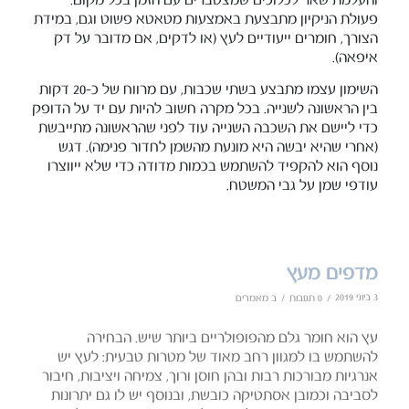
והעלמת שאר לכלוכים שמצטברים עם הזמן בכל מקום.
פעולת הניקיון מתבצעת באמצעות מטאטא פשוט וגם, במידת
הצורך, חומרים ייעודיים לעץ (או לדקים, אם מדובר על דק
איפאה).
השימון עצמו מתבצע בשתי שכבות, עם מרווח של כ-20 דקות
בין הראשונה לשנייה. בכל מקרה חשוב להיות עם יד על הדופק
כדי ליישם את השכבה השנייה עוד לפני שהראשונה מתייבשת
(אחרי שהיא יבשה היא מונעת מהשמן לחדור פנימה). דגש
נוסף הוא להקפיד להשתמש בכמות מדודה כדי שלא ייווצרו
עודפי שמן על גבי המשטח.
מדפים מעץ
3 ביוני 2019
/
/
0 תגובות
ב
מאמרים
עץ הוא חומר גלם מהפופולריים ביותר שיש. הבחירה
להשתמש בו למגוון רחב מאוד של מטרות טבעית: לעץ יש
אנרגיות מבורכות רבות ובהן חוסן ורוך, צמיחה ויציבות, חיבור
לסביבה וכמובן אסתטיקה כובשת, ובנוסף יש לו גם יתרונות