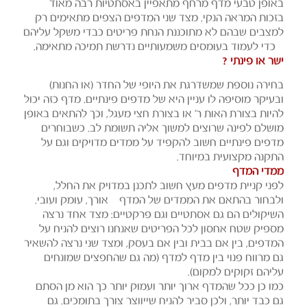
באופן טבעי מדף מרחף מתאפיין באסתטיות רבה מאוד
בזכות המראה הנקי. מצד שני המדפים הצפים מתאימים רק
למצבים שבהם לא מתוכננת הנחת פריטים כבדי משקל עליהם
– כדי לעמוד בעומסים משמעותיים נדרשת תמיכה מתאימה.
ישר או פינתי ?
בחירה נוספת שמשדרגת את היופי של החדר (או החנות)
ובעיקר מוסיפה לו עניין היא של מדפים פינתיים. מדף כזה יכול
להיות בצורת האות ר' או בצורת חצי מעגל, וכך להתאים באופן
מושלם לפינה שרוצים למשוך אליה תשומת לב. כשבוחרים
מדפים פינתיים חשוב להקפיד על ממדים מדויקים וגם על
התקנה מקצועית במיוחד.
ממדי המדף
לפני קניית מדפים מעץ חשוב לתכנן במדויק את החלל,
ולבחור בהתאם את הממדים של המדף – אורך, עומק ועובי.
השיקולים הם גם אסתטיים וגם פרקטיים: מצד אחד נרצה
מספיק שטח אחסון לכל הפריטים שאנחנו רוצים להניח על
המדפים, בין אם בבית ובין אם בעסק, ומצד שני נרצה להשאיר
גם מרווח פנוי בין מדף למדף (מה גם שהחפצים שמונחים
עליהם זקוקים למקום).
כמו כן ככל שהמדף ארוך יותר ועמוק יותר כך הוא מן הסתם
גם כבד יותר, ולכן סביר להניח שייווצר צורך בתומכים. גם