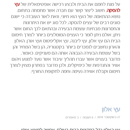
על מנת לחמם את הבית ולבצע רכישה אופטימאלית של
עץ
להסקה
, חשוב ליצור קשר עם חברה אשר מתמחה בתחום.
נושא ההתאמה של העץ הוא חיוני, וזאת לאור העובדה כי ישנם
סוגים רבים של עצים להסקה. לכל סוג יש את היתרונות
והחסרונות מבחינת עוצמת הבעירה ובהתאם לכך החום אשר
ניתן, אולם ניתן לומר כי העצים המומלצים ביותר לצורך חימום
הבית הם עץ אלון, עץ ליבנה, עץ אקליפטוס ועץ אורן. האלון
והארון נחשבים לנמכרים ביותר בקטגוריה, הן בשל המחיר והן
בשל עוצמת הבעירה הגבוהה אותה הם מעניקים. כאמור,
מדובר בעצים אשר עברו תהליך עיבוד אשר נועד למנוע זיהום
אוויר והתנדפות של כימיקלים, ולכן מדובר בפתרון מצוין לצורך
חימום וקבלת אווירה נעימה וחמה לתקופת החורף.
עץ אלון
27 באוקטובר 2019
/
/
0 תגובות
ב
מאמרים
עץ האלון גדל במדינות רבות בעולם. אפשר למצוא אותו