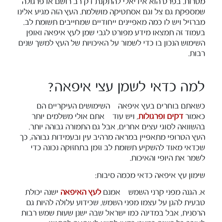
מטרות. בפרט הוא אידיאלי להתקנת דק רב רושם או פרגולה
שמספקת גם צל וגם אסתטיקה מושלמת. העץ הזה מגיע אלינו
מברזיל ויש לו כמה מאפיינים ייחודיים שמחייבים תשומת לב.
בעמוד זה תמצאו מידע מפורט לגבי שמן לעץ איפאה ואופן
השימוש הנכון בו כדי לשמור על האיכויות של העץ למשך שנים
רבות.
למה כדאי לשמן עצי איפאה?
כשאתם בוחרים בעץ איפאה – השימושים העיקריים הם
כאמור
דקים ופרגולות
, ויש עוד – אתם אולי משלמים יותר
בהשוואה לסוגי עצים אחרים, אבל גם התמורה גבוהה יותר.
העץ הטרופי מתאפיין במראה מרהיב עין ובעמידות גבוהה, כך
שכדאי מאוד להשקיע תשומת לב וזמן בתחזוקה נכונה כדי
לשמר את היופי והאיכות.
שימון עץ איפאה כדאי מכמה סיבות:
א. הגנה מפני קרני השמש – אמנם
לעץ האיפאה
ישנה יכולת
טבעית להגן על עצמו מפני השמש, שכידוע עלולה להיות גם
הרסנית, אבל במדינה כמו ישראל שבה ישנן שעות שמש רבות