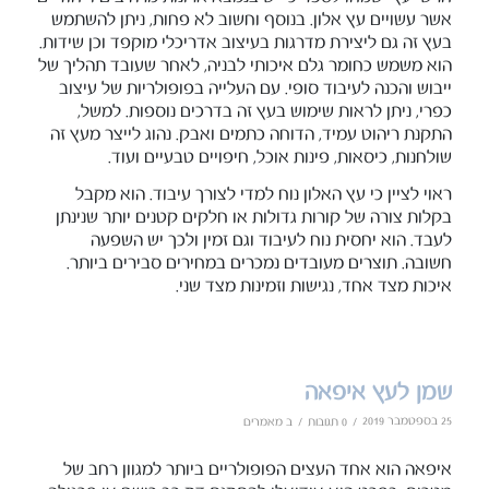
אשר עשויים עץ אלון. בנוסף וחשוב לא פחות, ניתן להשתמש
בעץ זה גם ליצירת מדרגות בעיצוב אדריכלי מוקפד וכן שידות.
הוא משמש כחומר גלם איכותי לבניה, לאחר שעובד תהליך של
ייבוש והכנה לעיבוד סופי. עם העלייה בפופולריות של עיצוב
כפרי, ניתן לראות שימוש בעץ זה בדרכים נוספות. למשל,
התקנת ריהוט עמיד, הדוחה כתמים ואבק. נהוג לייצר מעץ זה
שולחנות, כיסאות, פינות אוכל, חיפויים טבעיים ועוד.
ראוי לציין כי עץ האלון נוח למדי לצורך עיבוד. הוא מקבל
בקלות צורה של קורות גדולות או חלקים קטנים יותר שנינתן
לעבד. הוא יחסית נוח לעיבוד וגם זמין ולכך יש השפעה
חשובה. תוצרים מעובדים נמכרים במחירים סבירים ביותר.
איכות מצד אחד, נגישות וזמינות מצד שני.
שמן לעץ איפאה
25 בספטמבר 2019
/
/
0 תגובות
ב
מאמרים
איפאה הוא אחד העצים הפופולריים ביותר למגוון רחב של