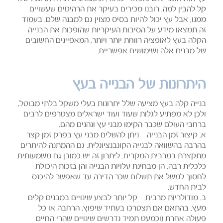
קל להבין למה. רובנו מכירים בעיקר את הרהיטים שעשויים
ממנו, אבל עץ יכול להיות בסיס מצוין גם למבנה שלם. בעמוד
זה תמצאו מידע על הסיבות העיקריות שהופכות את הבנייה
הקלה בעץ לאופציה רווחת יותר ויותר, המאפיינים החשובים
של מבנים אלה ושימושים אפשריים.
היתרונות של הבנייה בעץ
בנייה קלה בעץ מציעה שלל יתרונות בעלי משקל בלתי מבוטל,
ולכן לא מפתיע לגלות שעוד ועוד ישראלים מצטרפים לרבים
ברחבי העולם שכבר הקימו מבני עץ ונהנים מהם.
א. קיצור זמן הבנייה – ניתן להשלים מבני עץ בפרק זמן קצר
בהרבה בהשוואה לבנייה הקונבנציונלית. גם ההמתנה להיתרים
מתקצרת במרבית המקרים. ליתרון זה יש כמובן גם משמעותית
כלכלית רבה, הן מבחינת עלויות הבנייה והן בזכות היכולת
לחסוך למשל את תשלום שכר הדירה עד שאפשר להיכנס
לבית החדש.
ב. מודולריות מרבית – קל יותר לבצע שינויים במבנים קלים
מעץ. בהתאם אם תצטרכו בעתיד שיפוץ, הרחבה או כל
פעולה אחרת (וכמעט תמיד נדרשים שינויים שהרי החיים