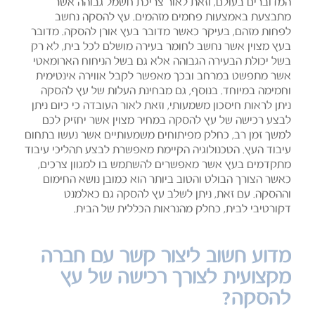
המדוברים בעולם, וזאת לאור צריכת חשמל גבוהה אשר
מתבצעת באמצעות פחמים מזהמים. עץ להסקה נחשב
לפחות מזהם, בעיקר כאשר מדובר בעץ אורן להסקה. מדובר
בעץ מצוין אשר נחשב לחומר בעירה מושלם לכל בית, לא רק
בשל יכולת הבעירה הגבוהה אלא גם בשל הניחוח הארומאטי
אשר מתפשט במרחב ובכך מאפשר לקבל אווירה אינטימית
וחמימה במיוחד. בנוסף, גם מבחינת העלות של עץ להסקה
ניתן לראות חיסכון משמעותי, וזאת לאור העובדה כי כיום ניתן
לבצע רכישה של עץ להסקה במחיר מצוין אשר יחזיק לכם
למשך זמן רב, כחלק מפיתוחים משמעותיים אשר נעשו בתחום
עיבוד העץ. הטכנולוגיה הקיימת מאפשרת לבצע תהליכי עיבוד
מתקדמים בעץ אשר מאפשרים להשתמש בו למגוון צרכים,
כאשר הצורך הבולט והטוב ביותר הוא כמובן נושא החימום
וההסקה. עם זאת, ניתן לשלב עץ להסקה גם כאלמנט
דקורטיבי לבית, כחלק מהנראות הכללית של הבית.
מדוע חשוב ליצור קשר עם חברה
מקצועית לצורך רכישה של עץ
להסקה?