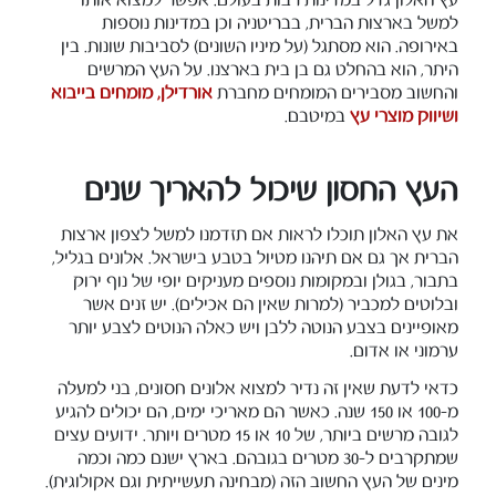
למשל בארצות הברית, בבריטניה וכן במדינות נוספות
באירופה. הוא מסתגל (על מיניו השונים) לסביבות שונות. בין
היתר, הוא בהחלט גם בן בית בארצנו. על העץ המרשים
והחשוב מסבירים המומחים מחברת
אורדילן, מומחים בייבוא
ושיווק מוצרי עץ
במיטבם.
העץ החסון שיכול להאריך שנים
את עץ האלון תוכלו לראות אם תזדמנו למשל לצפון ארצות
הברית אך גם אם תיהנו מטיול בטבע בישראל. אלונים בגליל,
בתבור, בגולן ובמקומות נוספים מעניקים יופי של נוף ירוק
ובלוטים למכביר (למרות שאין הם אכילים). יש זנים אשר
מאופיינים בצבע הנוטה ללבן ויש כאלה הנוטים לצבע יותר
ערמוני או אדום.
כדאי לדעת שאין זה נדיר למצוא אלונים חסונים, בני למעלה
מ-100 או 150 שנה. כאשר הם מאריכי ימים, הם יכולים להגיע
לגובה מרשים ביותר, של 10 או 15 מטרים ויותר. ידועים עצים
שמתקרבים ל-30 מטרים בגובהם. בארץ ישנם כמה וכמה
מינים של העץ החשוב הזה (מבחינה תעשייתית וגם אקולוגית).