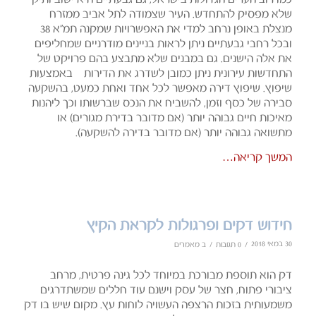
שלא מפסיק להתחדש. העיר שצמודה לתל אביב ממזרח
מנצלת באופן נרחב למדי את האפשרויות שמקנה תמ”א 38
ובכל רחבי גבעתיים ניתן לראות בניינים מודרניים שמחליפים
את אלה הישנים. גם במבנים שלא מתבצע בהם פרויקט של
התחדשות עירונית ניתן כמובן לשדרג את הדירות – באמצעות
שיפוץ. שיפוץ דירה מאפשר לכל אחד ואחת כמעט, בהשקעה
סבירה של כסף וזמן, להשביח את הנכס שברשותו וכך ליהנות
מאיכות חיים גבוהה יותר (אם מדובר בדירת מגורים) או
מתשואה גבוהה יותר (אם מדובר בדירה להשקעה).
המשך קריאה…
חידוש דקים ופרגולות לקראת הקיץ
30 במאי 2018
/
/
0 תגובות
ב
מאמרים
דק הוא תוספת מבורכת במיוחד לכל גינה פרטית, מרחב
ציבורי פתוח, חצר של עסק וישנם עוד חללים שמשתדרגים
משמעותית בזכות הרצפה העשויה לוחות עץ. מקום שיש בו דק