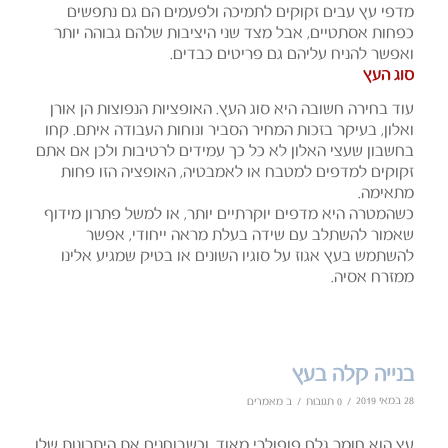
מדפי עץ עבים זקוקים לתמיכה ולפעמים הם גם נתפשים
כפחות אסתטיים, אבל מצד שני היציבות שלהם גבוהה יותר
ואפשר להניח עליהם גם פריטים כבדים.
סוג העץ
עוד בחירה חשובה היא סוג העץ. האופציות הנפוצות הן אורן
ואלון, בעיקר בזכות המחיר הסביר ונוחות העבודה איתם. קחו
בחשבון שעצי האלון לא כל כך עמידים לרטיבות ולכן אם אתם
זקוקים למדפים למטבח או לאמבטיה, האופציה הזו פחות
מתאימה.
כשהמטרה היא מדפים יוקרתיים יותר, או למשל פתרון מידוף
שאמור להשתלב עם שידה בעלת מראה ייחודי, אפשר
להשתמש בעץ אגוז על סוגיו השונים או בטיק שמגיע אלינו
ממזרח אסיה.
בנייה קלה בעץ
28 במאי 2019
/
/
0 תגובות
ב
מאמרים
עץ הוא חומר גלם פופולרי מאוד, וכשבוחנים את היתרונות שלו