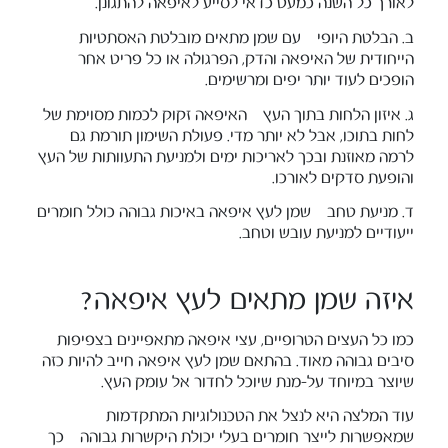
לאורך כל השנה כמעט כדאי לסייע לאיפאה להתגונן.
ב. הבלטת היופי – עם שמן מתאים מובלטת האסתטיות
הייחודית של האיפאה והדק, הפרגולה או כל פריט אחר
הופכים לעוד יותר יפים ומרשימים.
ג. איזון הלחות בתוך העץ – האיפאה זקוק לכמות מסוימת של
לחות בתוכו, אבל לא יותר מדי. פעולת השימון תורמת גם
לרמה מאוזנת ובכך לאריכות ימים ולמניעת התעוותות של העץ
והופעת סדקים לאורכו.
ד. מניעת טחב – שמן לעץ איפאה באיכות גבוהה כולל חומרים
ייעודיים למניעת עובש וטחב.
איזה שמן מתאים לעץ איפאה?
כמו כל העצים הטרופיים, עצי איפאה מתאפיינים בצפיפות
סיבים גבוהה מאוד. בהתאם שמן לעץ איפאה חייב להיות כזה
שיוצר במיוחד על-מנת שיוכל לחדור אל עומק העץ.
עוד המלצה היא לנצל את הטכנולוגיות המתקדמות
שמאפשרות לייצר חומרים בעלי יכולת היקשרות גבוהה – כך