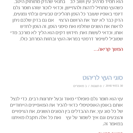
הוא תמיד מרהיב עין ושוב לב – בתנאי שהדק מתוחזק היטב.
כשהעץ מתחיל לדהות ולהתיישן, וכדאי לזכור שזהו חומר גלם
דינמי באופיו שעובר כל הזמן תהליכים טבעיים ובלתי נמנעים,
הדק כבר לא יוצר את הרושם הרצוי – אם גם בדק שלכם ניתן
לראות את השנים שחלפו ואת סימני הזמן, זה הזמן לחדש
אותו, וכדאי לעשות זאת: חידוש דקים הוא הליך לא מורכב מדי
שמוביל לשיפור דרמטי במראה העץ ובחזות המרחב כולו.
המשך קריאה…
סוגי העץ לריהוט
30 במאי 2018
/
/
0 תגובות
ב
מאמרים
עץ הוא חומר גלם פופולרי מאוד ובעל יתרונות רבים. כדי לנצל
אותם באופן האופטימלי כדאי להכיר את המאפיינים הייחודיים
של כל סוג עץ, את ההבדלים בין הסוגים השונים, את הציפויים
והצבעים וגם איך לשמור על עץ – ואת כל אלה תקבלו מאיתנו
במאמר זה.