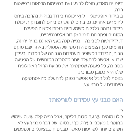
דינמיים מאוד), תוכלו לבצע זאת במינימום הוצאות ובפשטות
רבה.
ג. בידוד אופטימלי – לעץ יכולות בידוד גבוהות בהרבה ביחס
לחומרים אחרים, גם ביחס לרעש גם ביחס לחום וקור. יכולת
בידוד גבוהה כלכלית משמעותית בזכות צמצום הפעלת
המזגנים ופתרונות חימום/קירור אלטרנטיביים.
ד. ידידותיות לסביבה – בנייה קלה בעץ היא גם בנייה ירוקה.
תורמים לכך הצמצום הדרמטי של הפסולת באתר שבו מוקם
הבית, הבידוד המשופר והעמידות הגבוהה של המבנה. בעידן
שבו אי אפשר להתעלם יותר מהסכנה המוחשית של הפגיעה
בסביבה, כל פעולה שמקטינה את טביעת הרגל האקולוגית
שלנו היא כמובן מבורכת.
בנוסף לכל הנ"ל אי אפשר כמובן להתעלם מהאסתטיקה
הייחודית של מבני עץ.
האם מבני עץ עמידים לשריפות?
כן
כולנו מזהים עץ עם סכנת דליקה, אבל בנייה קלה עושה שימוש
בחומרים מעכבי בעירה, כך שבסופו של דבר מבני העץ לא
חשופים יותר לשריפות מאשר מבנים קונבנציונליים ולפעמים