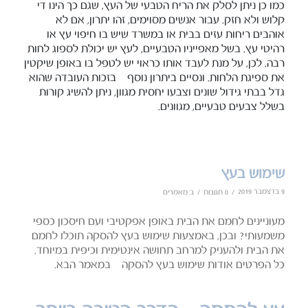
כמו כן ניתן לסלק את הריח הטבעי של העץ, שגם כך הינו די
קלוש ולא חזק. עבור אנשים מסוימים, זהו יתרון, אם לא
אוהבים ריחות עזים בבית או במשרד שיש בו חיפוי עץ או
רהיטי עץ. בשל מאפייניו הטבעיים, לעץ יש יכולת לספוג לחות
רבה. לכן, על מנת לעבד אותו כראוי יש לטפל בו באופן שיקטין
את ספיגת הלחות. ונסיים ביתרון נוסף – בזכות העובדה שהוא
גדל בבתי גידול שונים וצבעו יחסית מגוון, ניתן להשיג קורות
בשלל צבעים טבעיים, מגוונים.
שימוש בעץ
9 בדצמבר 2019
/
/
0 תגובות
ב
מאמרים
מעוניינים לחמם את הבית באופן אפקטיבי ועם חיסכון כספי
משמעותי? ובכן, באמצעות שימוש בעץ להסקה תוכלו לחמם
את הבית ולהעניק למרחב תחושה אינטימית וכיפית במיוחד.
כל הפרטים אודות שימוש בעץ להסקה – במאמר הבא.