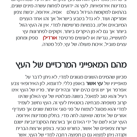
במדינות אירופאיות. לעץ זה ידועים לפחות עשרה מינים שונים,
בהתאם למקומות הגידול בעולם – אסיה, אירופה, יבשת צפון
אמריקה ועוד. לא גדל בטבע בישראל אך זהו אחד העצים
המיובאים אלינו, בכמויות מרשימות למדי. אין זה העץ הזול
ביותר אך גם לא מן היקרים ביותר. זקוקים לפתרונות עץ
לתעשייה, נגריות או לאנשים פרטים?
אורדילן
– ספק ומחסן
עצים מוביל, איכות מעולה של עץ, לכל מטרה.
מהם המאפייני המרכזיים של העץ
מכיוון שהמינים השונים מגוונים למדי, לא ניתן לדבר על
מאפייניו של
עץ אשור
באופן כללי. לדוגמא, לזן האירופאי צבע
אפרפר אך יש זנים כהים יותר ובהירים יותר. פריו של העץ אינו
רעיל והוא טוב למאכל, בשונה מבלוטיו של עץ האלון שהינו
קרוב משפחה מבחינה בוטנאית לעץ זה. העץ נחשב לעמיד
למדי והוא מסוגל לצמוח על פני סוגי אדמות שונים אך מעדיף
אזורים של אדמה שאיננה לחה מדי. בחלק ממדינות אירופה
העץ יובא לשם על ידי האדם אך בארצות הסקנדינביות ישנם
יערות צפופים של אשור, כחורש טבעי. בצפון ארצות הברית
וקנדה ניתן למצוא גם כן תפוצה רחבה למדי של העץ, אשר