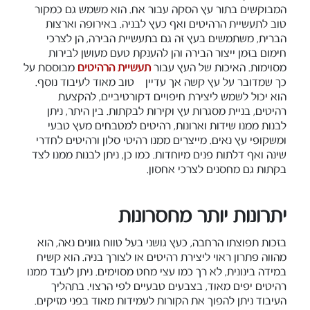
המבוקשים בתור עץ הסקה עבור אח. הוא משמש גם כמקור
טוב לתעשיית הרהיטים ואף כעץ לבניה. באירופה וארצות
הברית, משתמשים בעץ זה גם בתעשיית הבירה, הן לצרכי
חימום בזמן ייצור הבירה והן להענקת טעם מעושן לבירות
מסוימות. האיכות של העץ עבור
תעשיית הרהיטים
מבוססת על
כך שמדובר על עץ קשה אך עדיין – טוב מאוד לעיבוד נוסף.
הוא יכול לשמש ליצירת חיפויים דקורטיביים, להקצעת
רהיטים, בניית מסגרות עץ וקירות לבקתות. בין היתר, ניתן
לבנות ממנו שידות וארונות, רהיטים למטבחים מעץ טבעי
ומשקופי עץ נאים. מייצרים ממנו רהיטי סלון ורהיטים לחדרי
שינה ואף דלתות פנים מיוחדות. כמו כן, ניתן לבנות ממנו לצד
בקתות גם מחסנים לצרכי אחסון.
יתרונות יותר מחסרונות
בזכות תפוצתו הרחבה, כעץ גושני בעל טווח גוונים נאה, הוא
מהווה פתרון ראוי ליצירת רהיטים או לצורך בניה. הוא קשיח
במידה בינונית, לא רך כמו עצי מחט מסוימים. ניתן לעבד ממנו
רהיטים יפים מאוד, בצבעים טבעיים לפי הרצוי. בתהליך
העיבוד ניתן להפוך את הקורות לעמידות מאוד בפני מזיקים.