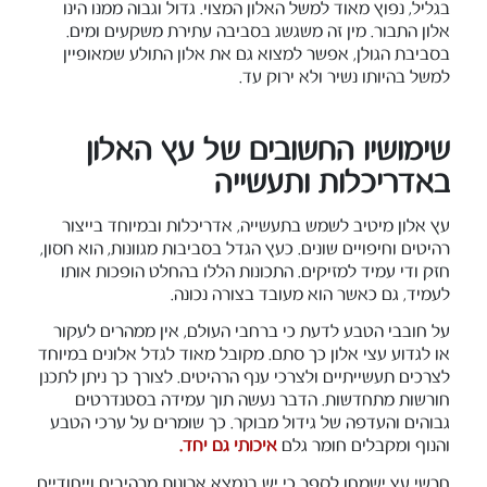
בגליל, נפוץ מאוד למשל האלון המצוי. גדול וגבוה ממנו הינו
אלון התבור. מין זה משגשג בסביבה עתירת משקעים ומים.
בסביבת הגולן, אפשר למצוא גם את אלון התולע שמאופיין
למשל בהיותו נשיר ולא ירוק עד.
שימושיו החשובים של עץ האלון
באדריכלות ותעשייה
עץ אלון מיטיב לשמש בתעשייה, אדריכלות ובמיוחד בייצור
רהיטים וחיפויים שונים. כעץ הגדל בסביבות מגוונות, הוא חסון,
חזק ודי עמיד למזיקים. התכונות הללו בהחלט הופכות אותו
לעמיד, גם כאשר הוא מעובד בצורה נכונה.
על חובבי הטבע לדעת כי ברחבי העולם, אין ממהרים לעקור
או לגדוע עצי אלון כך סתם. מקובל מאוד לגדל אלונים במיוחד
לצרכים תעשייתיים ולצרכי ענף הרהיטים. לצורך כך ניתן לתכנן
חורשות מתחדשות. הדבר נעשה תוך עמידה בסטנדרטים
גבוהים והעדפה של גידול מבוקר. כך שומרים על ערכי הטבע
והנוף ומקבלים חומר גלם
איכותי גם יחד.
חרשי עץ ישמחו לספר כי יש בנמצא ארונות מרהיבים וייחודיים