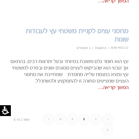
המשך קריאה…
מחסני עצים לקניית משטחי עץ לעבודות
שונות
22 במאי 2018
/
/
0 תגובות
ב
מאמרים
עץ הוא חומר גלם משובח במיוחד ובעל יתרונות רבים. בהתאם
אך טבעי הוא שהביקוש לעצים מסוגים שונים ובפרט למשטחי
עץ נמצא במגמת עלייה מתמדת – שמחייבת את מחסני
העצים שמציעים סחורה זו להתמקצע ולהשתכלל.
המשך קריאה…
›
4
3
2
1
‹
עמוד 2 מ- 8
»