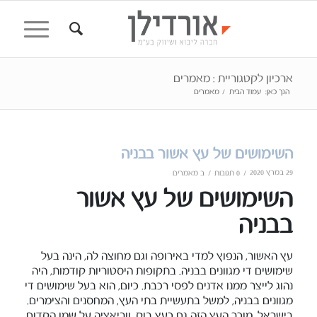
ארכיון לקטגוריית : מאמרים
הנך כאן:
עמוד הבית
/
מאמרים
השימושים של עץ אשור בבניה
29 במרץ 2020
/
/
0 תגובות
ב
מאמרים
השימושים של עץ אשור
בבניה
עץ האשור, הנפוץ למדי באירופה וגם מחוצה לה, הינה בעל
שימושים די מגוונים בבניה. בתקופות היסטוריות קודמות, היה
נהוג לייצר ממנו אדנים לפסי רכבת. כיום, הוא בעל שימושים די
מגוונים בבניה, למשל בתעשיית בתי העץ, המחסנים והצימרים.
בישראל, מוכר העץ הזה גם כעץ בוק, ווריאציה על שמו הקדום