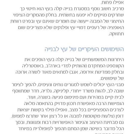
אפילו פחות.
מרכיב חשוב נוסף במסגרת בנייה קלה בעץ הוא חיטוי כך
שחרקים מזיקים לא יפגעו בתשתית. בחלק מהמקרים הציפוי
החיצוני של המבנה ייעשה עם חומרים שאינם עץ ובפרט רווחת
האופציה של רעפים דמויי עץ ופלנקים שלא מצריכים שום
תחזוקה.
השימושים העיקריים של עץ לבנייה
היתרונות המשמעותיים של בנייה קלה בעץ הופכים את
הקונספט המתקדם (והוותיק למדי בארה"ב, באוסטרליה
ובחלק ממדינות אירופה, אגב) למתאים מאוד לשורה ארוכה
של שימושים.
מבני העץ יכולים לשמש למגורים נוחים ונעימים, להפוך לצימר
שובה לב, להוות משרד ייחודי, קליניקה, גלריה, חדר שמתווסף
לבית קיים במהירות ועם מינימום פגיעה בשגרה, ועוד.
הגמישות הרבה מאפשרת תכנון מדויק בהתאמה מלאה
לצרכים הספציפיים בכל מצב, ואפילו מילוי בקשות יוצאות
דופן (צלעות מקוטמות למבנה או כל רצון אחר שתרצו לממש).
גם מבחינת העיצוב והגימור האפשרויות רבות ומגוונות, ובסך
הכל מדובר בשיטה שמן הסתם תהפוך לפופולרית במיוחד