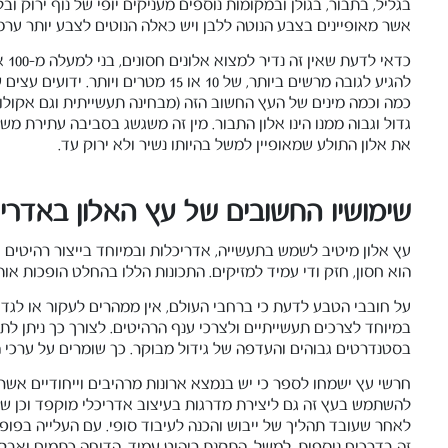
בגליל, בתבור, בגולן ובמקומות נוספים מעניקים יופי של נוף ירוק וב
אשר מאופיינים בצבע הנוטה ללבן ויש כאלה הנוטים לצבע יותר ערמו
כמה וכמה מינים של העץ החשוב הזה (מבחינה תעשייתית וגם אקולוגי
גדול וגבוה ממנו הינו אלון התבור. מין זה משגשג בסביבה עתירת מ
את אלון התולע שמאופיין למשל בהיותו נשיר ולא ירוק עד.
שימושיו החשובים של עץ האלון באדריכ
עץ אלון מיטיב לשמש בתעשייה, אדריכלות ובמיוחד בייצור רהיטים וח
הוא חסון, חזק ודי עמיד למזיקים. התכונות הללו בהחלט הופכות אות
על חובבי הטבע לדעת כי ברחבי העולם, אין ממהרים לעקור או לגדו
במיוחד לצרכים תעשייתיים ולצרכי ענף הרהיטים. לצורך כך ניתן ל
בסטנדרטים גבוהים והעדפה של גידול מבוקר. כך שומרים על ערכי 
חרשי עץ ישמחו לספר כי יש בנמצא ארונות מרהיבים וייחודיים אשר ע
להשתמש בעץ זה גם ליצירת מדרגות בעיצוב אדריכלי מוקפד וכן שיד
לאחר שעובד תהליך של ייבוש והכנה לעיבוד סופי. עם העלייה בפופו
זה בדרכים נוספות. למשל, התקנת ריהוט עמיד, הדוחה כתמים ואבק. נ