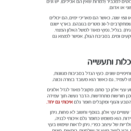
לוטים למכביר (למרות שאין הם אכילים). יש זנים
ני או אדום.
כדאי לדעת שאין זה נדיר למצוא אלונים חסונים, בני למעלה מ-100 או 150 שנה. כאשר הם מאריכי ימים, הם יכולים
להגיע לגובה מרשים ביותר, של 10 או 15 מטרים ויותר. ידועים עצים שמתקרבים ל-30 מטרים בגובהם. בארץ ישנם
ת). בגליל, נפוץ מאוד למשל האלון המצוי.
שקעים ומים. בסביבת הגולן, אפשר למצוא גם
לות ותעשייה
יפויים שונים. כעץ הגדל בסביבות מגוונות,
ו לעמיד, גם כאשר הוא מעובד בצורה נכונה.
ע עצי אלון כך סתם. מקובל מאוד לגדל אלונים
תכנן חורשות מתחדשות. הדבר נעשה תוך עמידה
הטבע והנוף ומקבלים חומר גלם
איכותי גם יחד.
שויים עץ אלון. בנוסף וחשוב לא פחות, ניתן
ות. הוא משמש כחומר גלם איכותי לבניה,
לריות של עיצוב כפרי, ניתן לראות שימוש בעץ
הוג לייצר מעץ זה שולחנות, כיסאות, פינות