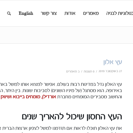
נולוגיות לבניה
מאמרים
אודות
צור קשר
English
עץ אלון
27 באוקטובר 2019
/
/
0 תגובות
ב
מאמרים
עץ האלון גדל במדינות רבות בעולם. אפשר למצוא אותו למשל בארצו
באירופה. הוא מסתגל (על מיניו השונים) לסביבות שונות. בין היתר,
והחשוב מסבירים המומחים מחברת
אורדילן, מומחים בייבוא ושיווק
העץ החסון שיכול להאריך שנים
את עץ האלון תוכלו לראות אם תזדמנו למשל לצפון ארצות הברית א