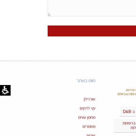
ניווט באתר
אורדילן
עץ לדקים
D&B
ב-
מחסן עצים
 ברשימת
מאמרים
ות
אודות