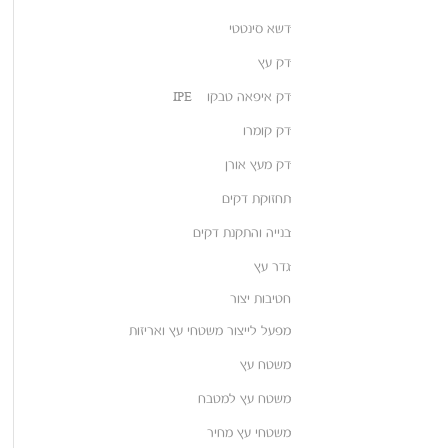
דשא סינטטי
דק עץ
דק איפאה טבקו – IPE
דק קומרו
דק מעץ אורן
תחזוקת דקים
בנייה והתקנת דקים
גדר עץ
חטיבות יצור
מפעל לייצור משטחי עץ ואריזות
משטח עץ
משטח עץ למטבח
משטחי עץ מחיר