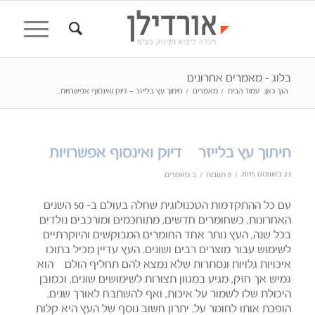
בלוג - מאמרים אחרונים
הנך כאן:
עמוד הבית
/
מאמרים
/
חיתוך עץ בלייזר – דיוק ואינסוף אפשרויות...
חיתוך עץ בלייזר – דיוק ואינסוף אפשרויות
23 באוגוסט 2015
/
/
0 תגובות
ב
מאמרים
עם כל ההתקדמות הטכנולוגית שחלה בעולם ב- 50 השנים
האחרונות, כשחומרים חדשים, מתוחכמים ומורכבים נולדים
בכל שנה, העץ נותר אחד החומרים המבוקשים והיוקרתיים
לשימוש עבור מוצרים רבים ושונים. העץ עדיין מכיל בתוכו
איכויות גלויות ונסתרות שלא נמצא להם תחליף הולם – הוא
גמיש אך חזק, מגיע במגוון תצורות לשימושים שונים, וכמובן
היכולת שלו לשמור על איכות, ואף להשתבח לאורך שנים,
הופכת אותו לחומר על. יתרון חשוב נוסף של העץ היא קלות