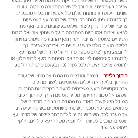
גושני. באמצעות השליטה המדויקת בעוצמת הלייזר ניתן לבצע
צריבה בעומקים שונים וכך להשיג טקסטורה משתנה וגוונים
שונים – יכולת זו פותחת עולם של אפשרויות בלתי מוגבלות.
כך לדוגמא, ניתן למתג כל יחידה של מוצר עץ באמצעות
צריבה של לוגו, ניתן ליצור שילוט בעיצובים שונים, ואף ניתן
לבצע יצירות אמנותיות המתבססות על משחקי אור וצל בזכות
השינויים בעומק הצריבה. יתרון נוסף הנובע מהשימוש בחיתוך
בלייזר, הוא היכולת לבצע שינויים בין צריבה לצריבה. כך
לדוגמא, ניתן לצרוב מספר סידורי על סדרות של מוצרי עץ
(לדוגמא קופסאות ליין או מחזיקי מפתחות מעץ לבתי מלון) או
להוסיף צריבה אישית לכל לקוח (כגון בעולם מתנות הקד"מ).
חיתוך בלייזר
– דגמים ומודלים גם הם תוצר מצוין של עולם
החיתוך בלייזר. אדריכלים המעוניינים ליצור מודלים
ארכיטקטוניים מעץ, מצליחים להעביר בקלות את התכניות
שלהם אל מכונת החיתוך מלייזר, ומשם הדרך לחיתוך רכיבי
המודל היא קצרה מאוד. גם מהנדסים הבונים מודלים של
מטוסים ומערכות מכניות שונות, משתמשים בשיטה יעילה זו.
אך מעבר לכך, השימוש גם יכול להתרחב לייצור של מוצרי עץ
שלמים, מוכנים לשיווק – לדוגמא משחקי עץ לילדים, חלקי
ריהוט עץ ועוד.