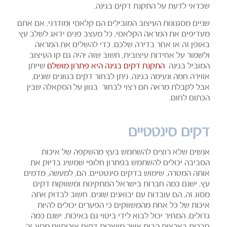
שכדאי לדעת על התקנת דקים בגינה.
שניים מסגנונות העיצוב המובילים הם קלאסי ומודרני. אם אתם
מעדיפים את המראה הקלאסי, כל מעצב פנים ידאג לשלב עץ
באופן זה או אחר בדירה שלכם. כדי להשלים את המראה
ולשמור על אחידות עיצובית, חשוב שזה יהיה גם קו העיצוב
המוביל בגינה
התקנת דקים בגינה היא פתרון מושלם
שייתן
אווירה חמה ונעימה בגינה. ניתן לבחור דקים בגוונים שונים,
אבל לקבלת מראה חם רצוי לבחור בגוון על הסקאלה שבין
הכתום לחום.
דקים סינטטיים
אנשים שלא רוצים להשתמש בעץ מהשקפה של איכות
הסביבה יכולים להשתמש בפתרון חלופי שמשיג בדיוק את
אותה המטרה. שימוש בדקים סינטטיים. הם, למעשה, מדמים
עץ. ישנם כמה חברות בישראל המתקינות ומשווקות דקים
מסוג זה. הם עובדות עם יבואנים שונים. חשוב לבדוק אתה
איכות של כל אחת מהמשווקים כי הפערים יכולים להיות
גדולים. המחיר יכול לבוא לידי ביטוי גם באיכות. ישנם כמה
חברות בארצות הבית אשר מייצרות דקים איכותיים מסוג זה