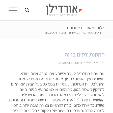
בלוג - מאמרים אחרונים
הנך כאן:
עמוד הבית
/
מאמרים
/
התקנת דקים בגינה
התקנת דקים בגינה
22 בדצמבר 2014
/
/
0 תגובות
ב
מאמרים
אם אתם מתכננים לעצב ולשפץ את הגינה, אתם בוודאי
חושבים איך אפשר להפוך אותה ליותר נעימה ויפה. אחד
ההתלבטויות הגדולות שעומדות בפני כל בעל הבית הוא האם
להתקין משטח בטון, מרצפות או משטח עץ בגינה. האם
להשתמש בשבילי חצץ כאשר מדובר בגינה, או שבילים
העשויים דקים. לכל אחד מהאפשרויות ישנם יתרונות וחסרונות
משלו. כל אחת מהם יכולה להתאים בצורה טובה יותר ביחס
למבנה הגינה והעדפות העיצוב של הלקוח. להלן כמה דברים