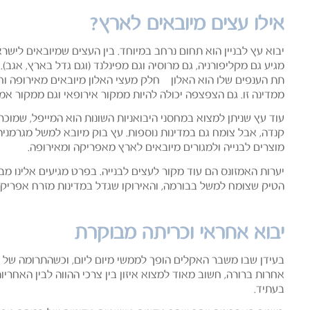
אילו עצים מיובאים לארץ?
יבוא עץ לבניין הוא תחום נרחב במיוחד. בין העצים שמיובאים לישר
מגיע גם מקליפורניה, גם מרוסיה וגם מפינלנד (וגם גדל בארץ, אגב)
תת הענפים שלו הוא האלון – חלק מעצי האלון מיובאים מאירופה וח
ממדינה זו. גם הצפצפה יכולה להיות ממקור אירופאי וגם ממקור אמר
עוד עץ שניתן למצוא במחסני היבואניות השונות הוא המייפל, שמוכ
קנדה, אבל צומח גם במדינות נוספות. עץ בוק מיובא למשל מגרמניה, 
מוצרים לבנייה ולמגורים מיובאים לארץ מאפריקה ומאירופה.
יערות האמזונס הם עוד מקור לעצים לבנייה. בפרט מגיעים אלינו מב
הטיק שצומח למשל בבורמה, והאירוקו שגדל במדינות מזרח אפריקה
יבוא אחראי וכריתה מבוקרת
בעידן שבו משבר האקלים הופך לממשי מיום ליום, וכשהתרומה של הע
אחרות ברורה, חשוב מאוד למצוא איזון בין צרכי ההווה לבין האחרי
בעתיד.