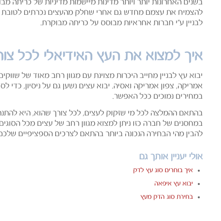
בשנים האחרונות יותר ויותר מדינות מיישמות מדיניות של כריתה מ
להצמיח את עצמם מחדש גם אחרי שחלק מהעצים נכרתים לטובת כל 
לבניין ע"י חברות אחראיות מבוסס על כריתה מבוקרת.
איך למצוא את העץ האידיאלי לכל צור
יבוא עץ לבניין מחייב היכרות מצוינת עם מגוון רחב מאוד של שווקי
אמריקה, צפון אמריקה ואסיה. יבוא עצים נשען גם על ניסיון, כדי
במחירים נמוכים ככל האפשר.
בהתאם ההמלצה לכל מי שזקוק לעצים, לכל צורך שהוא, היא להתנהל 
במחסנים של חברה כזו ניתן למצוא מגוון רחב של עצים מכל הסוגים, 
להבין מהי הבחירה הנכונה ביותר בהתאם לצרכים הספציפיים שלכם.
אולי יעניין אותך גם
איך בוחרים סוג עץ לדק
יבוא עץ איפאה
בחירת סוג הדק מעץ