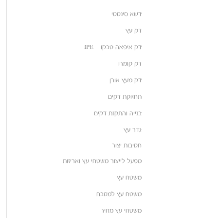
דשא סינטטי
דק עץ
דק איפאה טבקו – IPE
דק קומרו
דק מעץ אורן
תחזוקת דקים
בנייה והתקנת דקים
גדר עץ
חטיבות יצור
מפעל לייצור משטחי עץ ואריזות
משטח עץ
משטח עץ למטבח
משטחי עץ מחיר