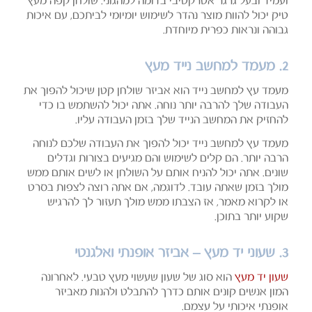
ועמיד ובעל גרגר אטרקטיבי בדומה למהגוני. שולחן קפה מעץ
טיק יכול להוות מוצר נהדר לשימוש יומיומי לביתכם, עם איכות
גבוהה ונראות כפרית מיוחדת.
2. מעמד למחשב נייד מעץ
מעמד עץ למחשב נייד הוא אביזר שולחן קטן שיכול להפוך את
העבודה שלך להרבה יותר נוחה. אתה יכול להשתמש בו כדי
להחזיק את המחשב הנייד שלך בזמן העבודה עליו.
מעמד עץ למחשב נייד יכול להפוך את העבודה שלכם לנוחה
הרבה יותר. הם קלים לשימוש והם מגיעים בצורות וגדלים
שונים. אתה יכול להניח אותם על השולחן או לשים אותם ממש
מולך בזמן שאתה עובד. לדוגמה, אם אתה רוצה לצפות בסרט
או לקרוא מאמר, אז הצבתו ממש מולך תעזור לך להרגיש
שקוע יותר בתוכן.
3. שעוני יד מעץ – אביזר אופנתי ואלגנטי
שעון יד מעץ
הוא סוג של שעון שעשוי מעץ טבעי. לאחרונה
המון אנשים קונים אותם כדרך להתבלט ולהנות מאביזר
אופנתי איכותי על עצמם.